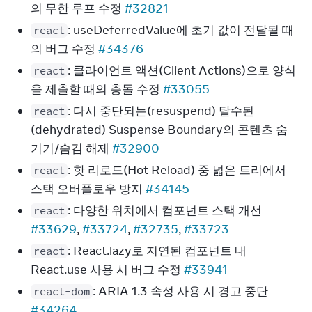
의 무한 루프 수정
#32821
: useDeferredValue에 초기 값이 전달될 때
react
의 버그 수정
#34376
: 클라이언트 액션(Client Actions)으로 양식
react
을 제출할 때의 충돌 수정
#33055
: 다시 중단되는(resuspend) 탈수된
react
(dehydrated) Suspense Boundary의 콘텐츠 숨
기기/숨김 해제
#32900
: 핫 리로드(Hot Reload) 중 넓은 트리에서
react
스택 오버플로우 방지
#34145
: 다양한 위치에서 컴포넌트 스택 개선
react
#33629
,
#33724
,
#32735
,
#33723
: React.lazy로 지연된 컴포넌트 내
react
React.use 사용 시 버그 수정
#33941
: ARIA 1.3 속성 사용 시 경고 중단
react-dom
#34264