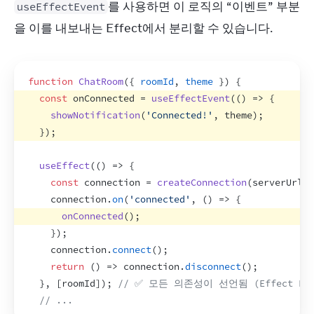
를 사용하면 이 로직의 “이벤트” 부분
useEffectEvent
을 이를 내보내는 Effect에서 분리할 수 있습니다.
function
ChatRoom
(
{
roomId
,
theme
}
)
{
const
onConnected
 = 
useEffectEvent
(
(
)
=>
{
showNotification
(
'Connected!'
,
theme
)
;
}
)
;
useEffect
(
(
)
=>
{
const
connection
 = 
createConnection
(
serverUrl
,
connection
.
on
(
'connected'
,
(
)
=>
{
onConnected
(
)
;
}
)
;
connection
.
connect
(
)
;
return
(
)
=>
connection
.
disconnect
(
)
;
}
,
[
roomId
]
)
;
// ✅ 모든 의존성이 선언됨 (Effect E
// ...