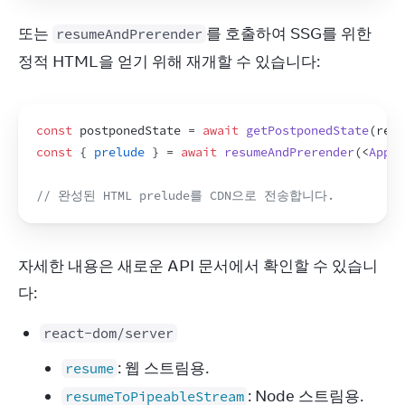
또는 
를 호출하여 SSG를 위한 
resumeAndPrerender
정적 HTML을 얻기 위해 재개할 수 있습니다:
const
postponedState
 = 
await
getPostponedState
(
requ
const
{
prelude
}
 = 
await
resumeAndPrerender
(
<
App
/
// 완성된 HTML prelude를 CDN으로 전송합니다.
자세한 내용은 새로운 API 문서에서 확인할 수 있습니
다:
react-dom/server
: 웹 스트림용.
resume
: Node 스트림용.
resumeToPipeableStream