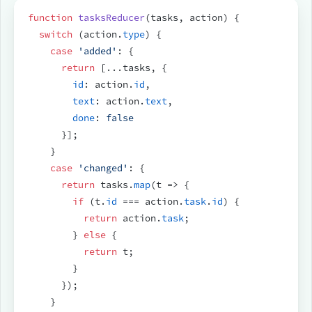
function
tasksReducer
(
tasks
,
action
)
{
switch
(
action
.
type
)
{
case
'added'
:
{
return
[
...
tasks
,
{
id
:
action
.
id
,
text
:
action
.
text
,
done
:
false
}
]
;
}
case
'changed'
:
{
return
tasks
.
map
(
t
=>
{
if
(
t
.
id
 === 
action
.
task
.
id
)
{
return
action
.
task
;
}
else
{
return
t
;
}
}
)
;
}