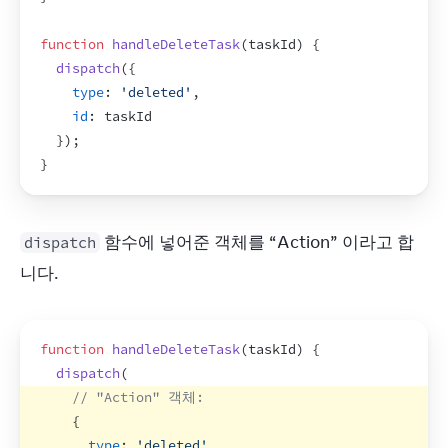
function
handleDeleteTask
(
taskId
)
{
dispatch
(
{
type
:
'deleted'
,
id
:
taskId
}
)
;
}
 함수에 넣어준 객체를 “Action” 이라고 합
dispatch
니다.
function
handleDeleteTask
(
taskId
)
{
dispatch
(
// "Action" 객체:
{
type
:
'deleted'
,