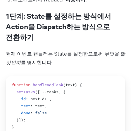
1단계: State를 설정하는 방식에서
Action을 Dispatch하는 방식으로
전환하기
현재 이벤트 핸들러는 State를 설정함으로써 
무엇을 할 
것인지
를 명시합니다.
function
handleAddTask
(
text
)
{
setTasks
(
[
...
tasks
,
{
id
:
nextId
++
,
text
:
text
,
done
:
false
}
]
)
;
}