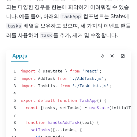
되는 다양한 경우를 한눈에 파악하기 어려워질 수 있습
니다. 예를 들어, 아래의 
 컴포넌트는 State에 
TaskApp
 배열을 보유하고 있으며, 세 가지의 이벤트 핸들
tasks
러를 사용하여 
를 추가, 제거 및 수정합니다.
task
App.js
1
import
{
useState
}
from
'react'
;
2
import
AddTask
from
'./AddTask.js'
;
3
import
TaskList
from
'./TaskList.js'
;
4
5
export
default
function
TaskApp
(
)
{
6
const
[
tasks
,
setTasks
]
 = 
useState
(
initialTas
7
8
function
handleAddTask
(
text
)
{
9
setTasks
(
[
...
tasks
,
{