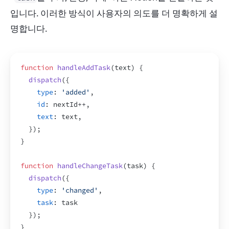
입니다. 이러한 방식이 사용자의 의도를 더 명확하게 설
명합니다.
function
handleAddTask
(
text
)
{
dispatch
(
{
type
:
'added'
,
id
:
nextId
++
,
text
:
text
,
}
)
;
}
function
handleChangeTask
(
task
)
{
dispatch
(
{
type
:
'changed'
,
task
:
task
}
)
;
}