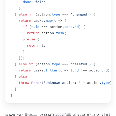
done
:
false
}
]
;
}
else
if
(
action
.
type
 === 
'changed'
)
{
return
tasks
.
map
(
t
=>
{
if
(
t
.
id
 === 
action
.
task
.
id
)
{
return
action
.
task
;
}
else
{
return
t
;
}
}
)
;
}
else
if
(
action
.
type
 === 
'deleted'
)
{
return
tasks
.
filter
(
t
=>
t
.
id
 !== 
action
.
id
)
;
}
else
{
throw
Error
(
'Unknown action: '
 + 
action
.
type
)
;
}
}
Reducer 함수는 State(
)를 인자로 받고 있기 때
tasks