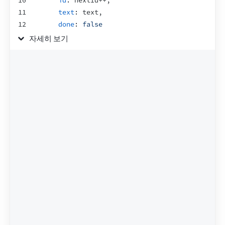
10
id
:
nextId
++
,
11
text
:
text
,
12
done
:
false
13
}
]
)
;
자세히 보기
14
}
15
16
function
handleChangeTask
(
task
)
{
17
setTasks
(
tasks
.
map
(
t
=>
{
18
if
(
t
.
id
 === 
task
.
id
)
{
19
return
task
;
20
}
else
{
21
return
t
;
22
}
23
}
)
)
;
24
}
25
26
function
handleDeleteTask
(
taskId
)
{
27
setTasks
(
28
tasks
.
filter
(
t
=>
t
.
id
 !== 
taskId
)