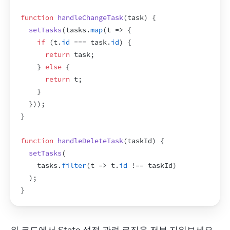
function
handleChangeTask
(
task
)
{
setTasks
(
tasks
.
map
(
t
=>
{
if
(
t
.
id
 === 
task
.
id
)
{
return
task
;
}
else
{
return
t
;
}
}
)
)
;
}
function
handleDeleteTask
(
taskId
)
{
setTasks
(
tasks
.
filter
(
t
=>
t
.
id
 !== 
taskId
)
)
;
}