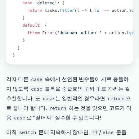
case
'deleted'
:
{
return
tasks
.
filter
(
t
=>
t
.
id
 !== 
action
.
id
)
;
}
default
:
{
throw
Error
(
'Unknown action: '
 + 
action
.
type
)
}
}
}
각자 다른 
 속에서 선언된 변수들이 서로 충돌하
case
지 않도록 
 블록을 중괄호인 
와 
로 감싸는 걸 
case
{
}
추천합니다. 또 
는 일반적인 경우라면 
으
case
return
로 끝나야 합니다. 
 하는 것을 잊으면 코드가 다
return
음 
로 “떨어져” 실수할 수 있습니다!
case
아직 
 문에 익숙하지 않다면, 
/
 문을 
switch
if
else