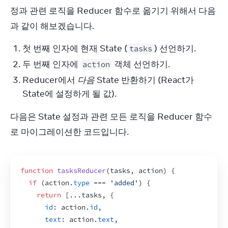
정과 관련 로직을 Reducer 함수로 옮기기 위해서 다음
과 같이 해보겠습니다.
첫 번째 인자에 현재 State (
) 선언하기.
tasks
두 번째 인자에
객체 선언하기.
action
Reducer에서
다음
State 반환하기 (React가
State에 설정하게 될 값).
다음은 State 설정과 관련 모든 로직을 Reducer 함수
로 마이그레이션한 코드입니다.
function
tasksReducer
(
tasks
,
action
)
{
if
(
action
.
type
 === 
'added'
)
{
return
[
...
tasks
,
{
id
:
action
.
id
,
text
:
action
.
text
,