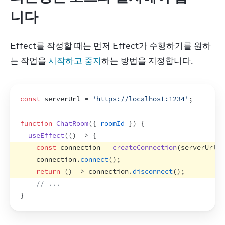
니다
Effect를 작성할 때는 먼저 Effect가 수행하기를 원하
는 작업을 
시작하고 중지
하는 방법을 지정합니다.
const
serverUrl
 = 
'https://localhost:1234'
;
function
ChatRoom
(
{
roomId
}
)
{
useEffect
(
(
)
=>
{
const
connection
 = 
createConnection
(
serverUrl
,
connection
.
connect
(
)
;
return
(
)
=>
connection
.
disconnect
(
)
;
// ...
}