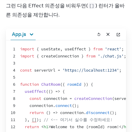
그런 다음 Effect 의존성을 비워두면(
) 린터가 올바
[]
른 의존성을 제안합니다.
App.js
1
import
{
useState
,
useEffect
}
from
'react'
;
2
import
{
createConnection
}
from
'./chat.js'
;
3
4
const
serverUrl
 = 
'https://localhost:1234'
;
5
6
function
ChatRoom
(
{
roomId
}
)
{
7
useEffect
(
(
)
=>
{
8
const
connection
 = 
createConnection
(
serverU
9
connection
.
connect
(
)
;
10
return
(
)
=>
connection
.
disconnect
(
)
;
11
}
,
[
]
)
;
// <-- 여기서 실수를 수정하세요!
12
return
<
h1
>
Welcome to the 
{
roomId
}
 room!
</
h1
>