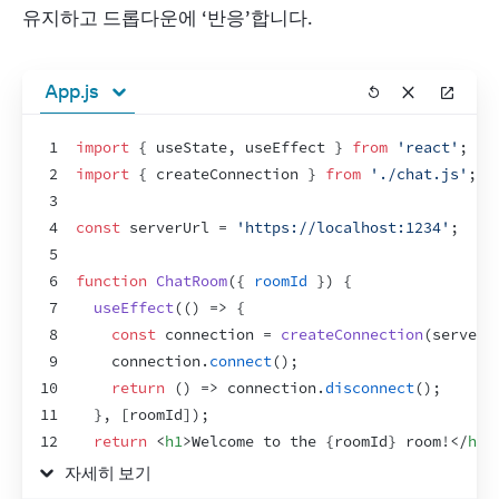
유지하고 드롭다운에 ‘반응’합니다.
App.js
1
import
{
useState
,
useEffect
}
from
'react'
;
2
import
{
createConnection
}
from
'./chat.js'
;
3
4
const
serverUrl
 = 
'https://localhost:1234'
;
5
6
function
ChatRoom
(
{
roomId
}
)
{
7
useEffect
(
(
)
=>
{
8
const
connection
 = 
createConnection
(
serverU
9
connection
.
connect
(
)
;
10
return
(
)
=>
connection
.
disconnect
(
)
;
11
}
,
[
roomId
]
)
;
12
return
<
h1
>
Welcome to the 
{
roomId
}
 room!
</
h1
>
13
}
자세히 보기
14