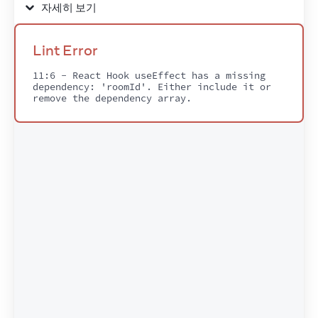
13
}
자세히 보기
14
15
export
default
function
App
(
)
{
Lint Error
16
const
[
roomId
,
setRoomId
]
 = 
useState
(
'general
17
return
(
11:6 - React Hook useEffect has a missing 
dependency: 'roomId'. Either include it or 
18
<
>
remove the dependency array.
19
<
label
>
20
        Choose the chat room:
{
' '
}
21
<
select
22
value
=
{
roomId
}
23
onChange
=
{
e
=>
setRoomId
(
e
.
target
.
val
24
>
25
<
option
value
=
"general"
>
general
</
opti
26
<
option
value
=
"travel"
>
travel
</
option
27
<
option
value
=
"music"
>
music
</
option
>
28
</
select
>
29
</
label
>
30
<
hr
/>
31
<
ChatRoom
roomId
=
{
roomId
}
/>