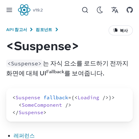
v
19.2
React
API 참고서
컴포넌트
복사
<Suspense>
는 자식 요소를 로드하기 전까지 
<Suspense>
Fallback
화면에 대체 UI
를 보여줍니다.
<
Suspense
fallback
=
{
<
Loading
/>
}
>
<
SomeComponent
/>
</
Suspense
>
레퍼런스