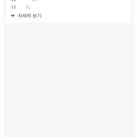
12
)
;
13
}
자세히 보기
14
15
function
Loading
(
)
{
16
return
<
h2
>
🌀 Loading...
</
h2
>
;
17
}
18