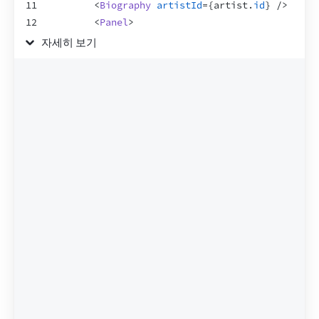
11
<
Biography
artistId
=
{
artist
.
id
}
/>
12
<
Panel
>
13
<
Albums
artistId
=
{
artist
.
id
}
/>
자세히 보기
14
</
Panel
>
15
</
Suspense
>
16
</
>
17
)
;
18
}
19
20
function
Loading
(
)
{
21
return
<
h2
>
🌀 Loading...
</
h2
>
;
22
}
23