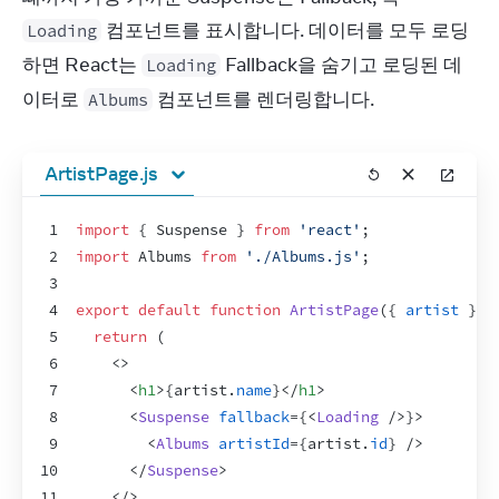
 컴포넌트를 표시합니다. 데이터를 모두 로딩
Loading
하면 React는 
 Fallback을 숨기고 로딩된 데
Loading
이터로 
 컴포넌트를 렌더링합니다.
Albums
ArtistPage.js
1
import
{
Suspense
}
from
'react'
;
2
import
Albums
from
'./Albums.js'
;
3
4
export
default
function
ArtistPage
(
{
artist
}
)
5
return
(
6
<
>
7
<
h1
>
{
artist
.
name
}
</
h1
>
8
<
Suspense
fallback
=
{
<
Loading
/>
}
>
9
<
Albums
artistId
=
{
artist
.
id
}
/>
10
</
Suspense
>
11
</
>