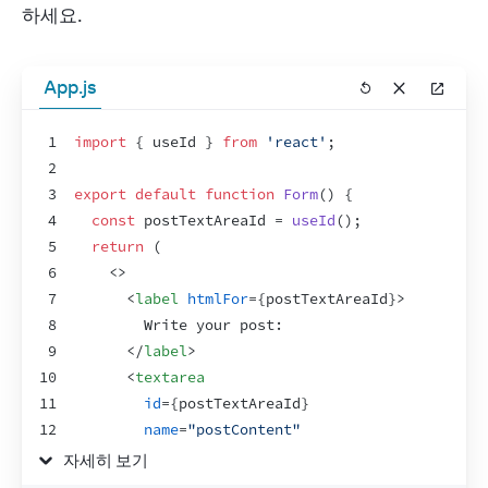
하세요.
App.js
1
import
{
useId
}
from
'react'
;
2
3
export
default
function
Form
(
)
{
4
const
postTextAreaId
 = 
useId
(
)
;
5
return
(
6
<
>
7
<
label
htmlFor
=
{
postTextAreaId
}
>
8
        Write your post:
9
</
label
>
10
<
textarea
11
id
=
{
postTextAreaId
}
12
name
=
"postContent"
13
rows
=
{
4
}
자세히 보기
14
cols
=
{
40
}