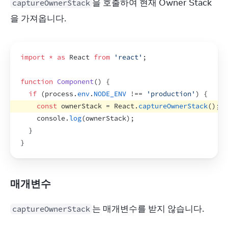
을 호출하여 현재 Owner Stack
captureOwnerStack
을 가져옵니다.
import
*
as
React
from
'react'
;
function
Component
(
)
{
if
(
process
.
env
.
NODE_ENV
 !== 
'production'
)
{
const
ownerStack
 = 
React
.
captureOwnerStack
(
)
;
console
.
log
(
ownerStack
)
;
}
}
매개변수
는 매개변수를 받지 않습니다.
captureOwnerStack