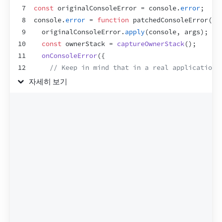
7
const
originalConsoleError
 = 
console
.
error
;
8
console
.
error
 = 
function
patchedConsoleError
(
..
9
originalConsoleError
.
apply
(
console
,
args
)
;
10
const
ownerStack
 = 
captureOwnerStack
(
)
;
11
onConsoleError
(
{
12
// Keep in mind that in a real application,
13
// called with multiple arguments which you
자세히 보기
14
consoleMessage
:
args
[
0
]
,
15
ownerStack
,
16
}
)
;
17
}
;
18
19
const
container
 = 
document
.
getElementById
(
"root
20
createRoot
(
container
)
.
render
(
<
App
/>
)
;
21