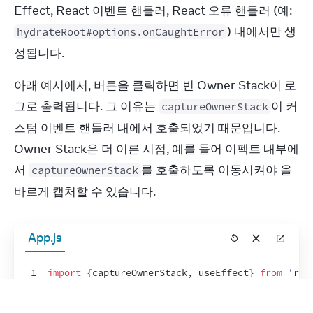
Effect, React 이벤트 핸들러, React 오류 핸들러 (예: 
) 내에서만 생
hydrateRoot#options.onCaughtError
성됩니다.
아래 예시에서, 버튼을 클릭하면 빈 Owner Stack이 로
그로 출력됩니다. 그 이유는 
이 커
captureOwnerStack
스텀 이벤트 핸들러 내에서 호출되었기 때문입니다. 
Owner Stack은 더 이른 시점, 예를 들어 이펙트 내부에
서 
를 호출하도록 이동시켜야 올
captureOwnerStack
바르게 캡처할 수 있습니다.
App.js
1
import
{
captureOwnerStack
,
useEffect
}
from
'rea
2
3
export
default
function
App
(
)
{