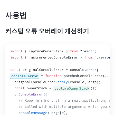
사용법
커스텀 오류 오버레이 개선하기
import
{
captureOwnerStack
}
from
"react"
;
import
{
instrumentedConsoleError
}
from
"./errorOv
const
originalConsoleError
 = 
console
.
error
;
console.error
 = 
function
patchedConsoleError
(
...
ar
originalConsoleError
.
apply
(
console
,
args
)
;
const
ownerStack
 = 
captureOwnerStack
(
)
;
onConsoleError
(
{
// Keep in mind that in a real application, con
// called with multiple arguments which you sho
consoleMessage
:
args
[
0
]
,