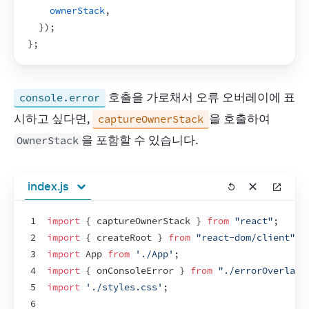
ownerStack
,
}
)
;
}
;
 호출을 가로채서 오류 오버레이에 표
console.error
시하고 싶다면, 
을 호출하여 
captureOwnerStack
을 포함할 수 있습니다.
OwnerStack
index.js
1
import
{
captureOwnerStack
}
from
"react"
;
2
import
{
createRoot
}
from
"react-dom/client"
;
3
import
App
from
'./App'
;
4
import
{
onConsoleError
}
from
"./errorOverlay"
5
import
'./styles.css'
;
6