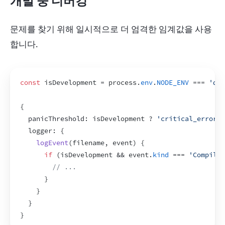
개발 중 디버깅
문제를 찾기 위해 일시적으로 더 엄격한 임계값을 사용
합니다.
const
isDevelopment
 = 
process
.
env
.
NODE_ENV
 === 
'dev
{
  panicThreshold
:
isDevelopment
 ? 
'critical_errors'
logger
:
{
logEvent
(
filename
,
event
)
{
if
(
isDevelopment
 && 
event
.
kind
 === 
'CompileE
// ...
}
}
}
}