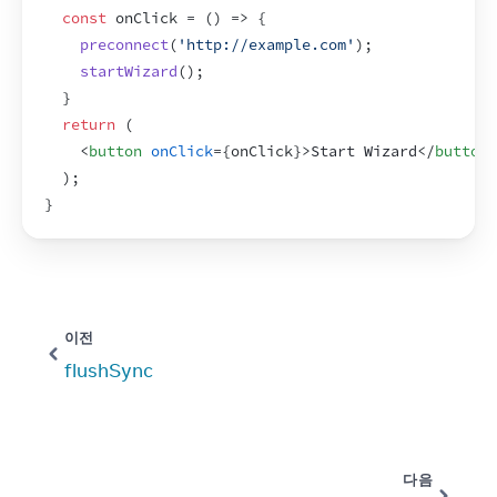
const
onClick
 = 
(
)
=>
{
preconnect
(
'http://example.com'
)
;
startWizard
(
)
;
}
return
(
<
button
onClick
=
{
onClick
}
>
Start Wizard
</
button
>
)
;
}
이전
flushSync
다음