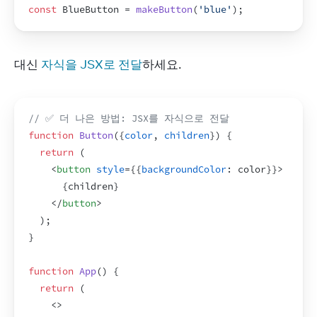
const
BlueButton
 = 
makeButton
(
'blue'
)
;
대신 
자식을 JSX로 전달
하세요.
// ✅ 더 나은 방법: JSX를 자식으로 전달
function
Button
(
{
color
,
children
}
)
{
return
(
<
button
style
=
{
{
backgroundColor
:
color
}
}
>
{
children
}
</
button
>
)
;
}
function
App
(
)
{
return
(
<
>