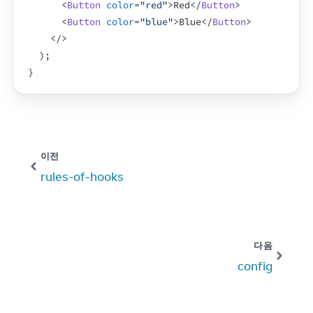
<
Button
color
=
"red"
>
Red
</
Button
>
<
Button
color
=
"blue"
>
Blue
</
Button
>
</
>
)
;
}
이전
rules-of-hooks
다음
config