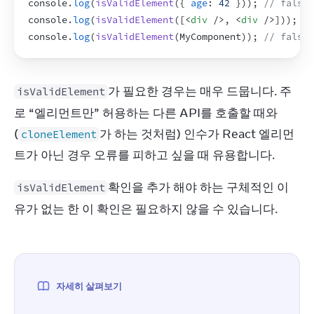
console
.
log
(
isValidElement
(
{
age
:
42
}
)
)
;
// false
console
.
log
(
isValidElement
(
[
<
div
/>
,
<
div
/>
]
)
)
;
//
console
.
log
(
isValidElement
(
MyComponent
)
)
;
// false
가 필요한 경우는 매우 드뭅니다. 주
isValidElement
로 “엘리먼트만” 허용하는 다른 API를 호출할 때와 
(
가 하는 것처럼) 인수가 React 엘리먼
cloneElement
트가 아닌 경우 오류를 피하고 싶을 때 유용합니다.
확인을 추가 해야 하는 구체적인 이
isValidElement
유가 없는 한 이 확인은 필요하지 않을 수 있습니다.
자세히 살펴보기