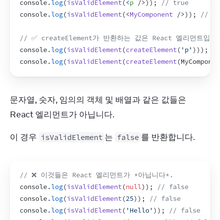
console
.
log
(
isValidElement
(
<
p
/>
)
)
;
// true
console
.
log
(
isValidElement
(
<
MyComponent
/>
)
)
;
// tr
// ✅ createElement가 반환하는 값은 React 엘리먼트입니
console
.
log
(
isValidElement
(
createElement
(
'p'
)
)
)
;
//
console
.
log
(
isValidElement
(
createElement
(
MyComponen
문자열, 숫자, 임의의 객체 및 배열과 같은 값들은 
React 엘리먼트가 아닙니다.
이 경우 
는 
를 반환합니다.
isValidElement
false
// ❌ 이것들은 React 엘리먼트가 *아닙니다*.
console
.
log
(
isValidElement
(
null
)
)
;
// false
console
.
log
(
isValidElement
(
25
)
)
;
// false
console
.
log
(
isValidElement
(
'Hello'
)
)
;
// false