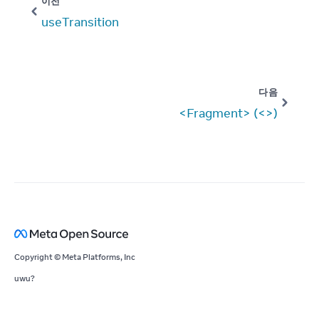
이전
useTransition
다음
<Fragment> (<>)
Copyright © Meta Platforms, Inc
uwu?